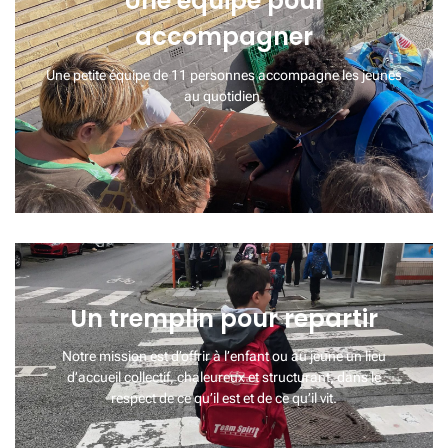
Une équipe pour
accompagner
Une petite équipe de 11 personnes accompagne les jeunes
au quotidien.
Un tremplin pour repartir
Notre mission est d’offrir à l’enfant ou au jeune un lieu
d’accueil collectif, chaleureux et structurant, dans le
respect de ce qu’il est et de ce qu’il vit.