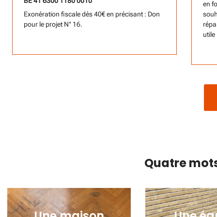
BE 41 6300 1180 0010
en f
souha
Exonération fiscale dès 40€ en précisant : Don
répa
pour le projet N° 16.
utile 
Quatre mots 
Une maison
Une éq