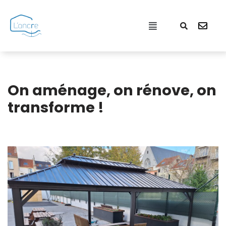
Aller
au
contenu
On aménage, on rénove, on
transforme !